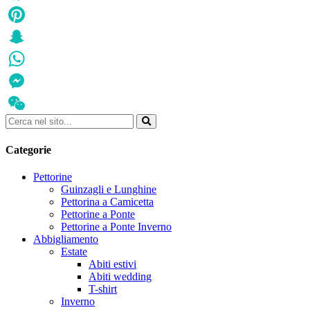
Facebook
Pinterest
Snapchat
WhatsApp
Messenger
WeChat
Categorie
Pettorine
Guinzagli e Lunghine
Pettorina a Camicetta
Pettorine a Ponte
Pettorine a Ponte Inverno
Abbigliamento
Estate
Abiti estivi
Abiti wedding
T-shirt
Inverno