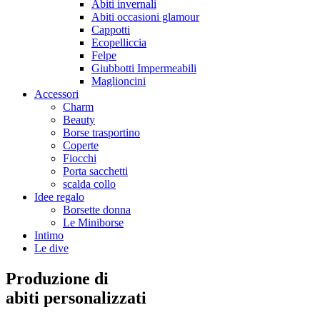
Abiti invernali
Abiti occasioni glamour
Cappotti
Ecopelliccia
Felpe
Giubbotti Impermeabili
Maglioncini
Accessori
Charm
Beauty
Borse trasportino
Coperte
Fiocchi
Porta sacchetti
scalda collo
Idee regalo
Borsette donna
Le Miniborse
Intimo
Le dive
Produzione di
abiti personalizzati