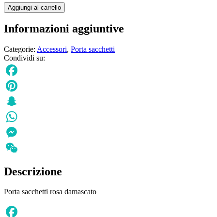
Porta
Aggiungi al carrello
sacchetti
rosa
Informazioni aggiuntive
damascato
quantità
Categorie:
Accessori
,
Porta sacchetti
Condividi su:
Facebook
Pinterest
Snapchat
WhatsApp
Messenger
WeChat
Descrizione
Porta sacchetti rosa damascato