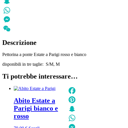
Pinterest
Snapchat
WhatsApp
Messenger
WeChat
Descrizione
Pettorina a ponte Estate a Parigi rosso e bianco
disponibili in tre taglie: S/M, M
Ti potrebbe interessare…
Abito Estate a
Facebook
Parigi bianco e
Pinterest
rosso
Snapchat
WhatsApp
Questo