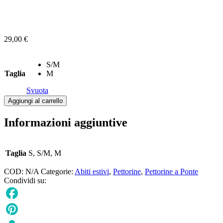
29,00
€
S/M
Taglia
M
Svuota
Pettorina
Aggiungi al carrello
a
ponte
Informazioni aggiuntive
Estate
a
Parigi
Taglia
S, S/M, M
rosso
e
bianco
COD:
N/A
Categorie:
Abiti estivi
,
Pettorine
,
Pettorine a Ponte
quantità
Condividi su:
Facebook