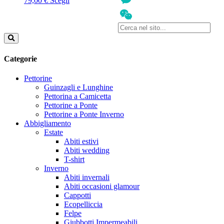
79,00
€
Scegli
prodotto
Messenger
ha
più
WeChat
varianti.
Le
opzioni
Categorie
possono
essere
Pettorine
scelte
Guinzagli e Lunghine
nella
Pettorina a Camicetta
pagina
Pettorine a Ponte
del
Pettorine a Ponte Inverno
prodotto
Abbigliamento
Estate
Abiti estivi
Abiti wedding
T-shirt
Inverno
Abiti invernali
Abiti occasioni glamour
Cappotti
Ecopelliccia
Felpe
Giubbotti Impermeabili