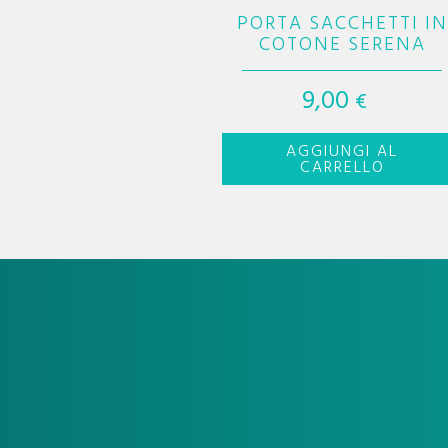
PORTA SACCHETTI IN
COTONE SERENA
9,00
€
AGGIUNGI AL
CARRELLO