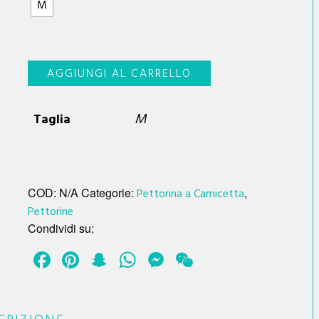
M
Pettorina
AGGIUNGI AL CARRELLO
in
cotone
M
Taglia
e
bordino
in
macramè
COD:
N/A
Categorie:
Pettorina a Camicetta
,
Serena
Pettorine
quantità
Condividi su:
Facebook
Pinterest
Snapchat
WhatsApp
Messenger
WeChat