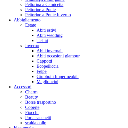
Pettorina a Camicetta
Pettorine a Ponte
Pettorine a Ponte Inverno
Abbigliamento
Estate
Abiti estivi
Abiti wedding
T-shirt
Inverno
Abiti invernali
Abiti occasioni glamour
Cappotti
Ecopelliccia
Felpe
Giubbotti Impermeabili
Maglioncini
Accessori
Charm
Beauty
Borse trasportino
Coperte
Fiocchi
Porta sacchetti
scalda collo
Idee regalo