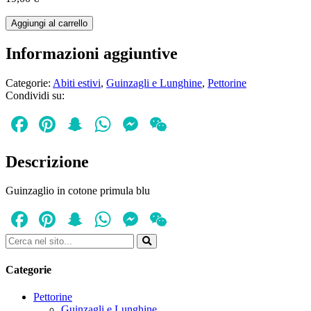
Guinzaglio
Aggiungi al carrello
primule
blu
Informazioni aggiuntive
quantità
Categorie:
Abiti estivi
,
Guinzagli e Lunghine
,
Pettorine
Condividi su:
Facebook
Pinterest
Snapchat
WhatsApp
Messenger
WeChat
Descrizione
Guinzaglio in cotone primula blu
Facebook
Pinterest
Snapchat
WhatsApp
Messenger
WeChat
Categorie
Pettorine
Guinzagli e Lunghine