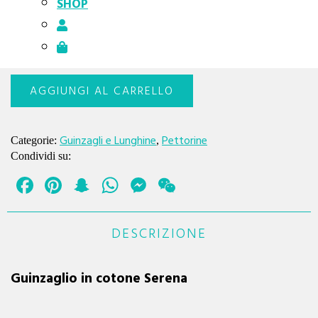
SHOP
19,00
€
Guinzaglio
AGGIUNGI AL CARRELLO
in
cotone
Serena
quantità
Guinzagli e Lunghine
Pettorine
Categorie:
,
Condividi su:
Facebook
Pinterest
Snapchat
WhatsApp
Messenger
WeChat
DESCRIZIONE
Guinzaglio in cotone Serena