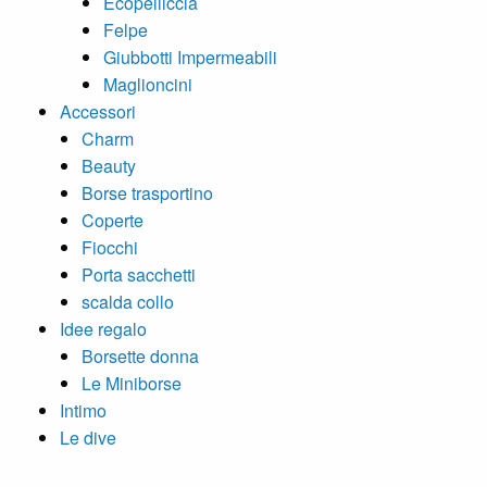
Ecopelliccia
Felpe
Giubbotti Impermeabili
Maglioncini
Accessori
Charm
Beauty
Borse trasportino
Coperte
Fiocchi
Porta sacchetti
scalda collo
Idee regalo
Borsette donna
Le Miniborse
Intimo
Le dive