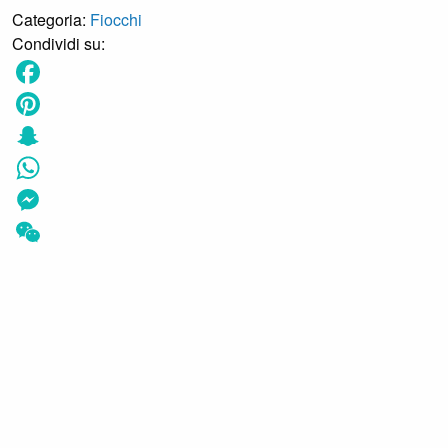
Categoria:
Fiocchi
Condividi su:
Facebook
Pinterest
Snapchat
WhatsApp
Messenger
WeChat