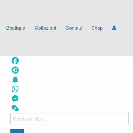
Boutique
Collezioni
Contatti
Shop
Facebook
Pinterest
Snapchat
WhatsApp
Messenger
WeChat