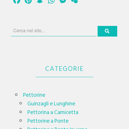
Facebook
Pinterest
Snapchat
WhatsApp
Messenger
WeChat
Le
opzioni
possono
essere
scelte
nella
pagina
del
CATEGORIE
prodotto
Pettorine
Guinzagli e Lunghine
Pettorina a Camicetta
Pettorine a Ponte