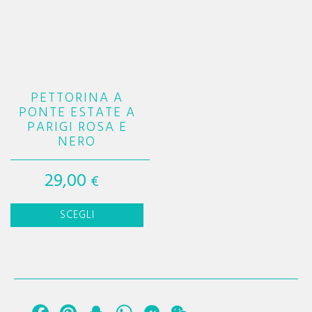
PETTORINA A
PONTE ESTATE A
PARIGI ROSA E
NERO
29,00
€
Questo
SCEGLI
prodotto
ha
più
varianti.